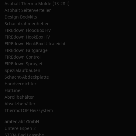
Asphalt Thermo Mulde (13-28 t)
Asphalt Seitenverteiler
Design Bodykits
Schachtrahmenheber
FIREdown FloodBox HV
FIREdown HookBox HV
FIREdown HookBox Ultraleicht
FIREdown Faltgarage
FIREdown Control
FIREdown SprayJet
Spezialaufbauten
Schacht-Abdeckplatte
Handverdichter
FlatLiner
Abrollbehälter
Absetzbehälter
ThermoTOP Heizsystem
amtec abt GmbH
Untere Espen 2
57334 Bad Laasphe