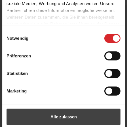
soziale Medien, Werbung und Analysen weiter. Unsere
Partner führen diese Informationen möglicherweise mit
Haben Sie Fragen?
weiteren Daten zusammen, die Sie ihnen bereitgestellt
Rufen Sie uns einfach an!
haben oder die sie im Rahmen Ihrer Nutzung der Dienste
gesammelt haben.
Einwilligungsauswahl
Notwendig
0 27 54 - 22 09 650
Präferenzen
info@amtec-abt.de
Statistiken
Marketing
Alle zulassen