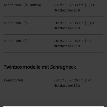
Asphalt­box 3/​4 Unimog
200 x 150 x 133 cm | 3,3 t
Nutzlast bei 80%
Asphalt­box 5/​6
310 x 150 x 135 cm | 6,0 t
Nutzlast bei 80%
Asphalt­box 8/​10
310 x 200 x 135 cm | 9 t
Nutzlast bei 80%
Twinboxmodelle mit Schrägheck
Twin­box 6/​8
350 x 180 x 120 cm | 7 t
Nutzlast bei 80%