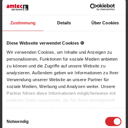
Haben Sie Fragen?
Rufen Sie uns einfach an!
Zustimmung
Details
Über Cookies
0 27 54 - 22 09 650
Diese Webseite verwendet Cookies 🍪
Wir verwenden Cookies, um Inhalte und Anzeigen zu
info@amtec-abt.de
personalisieren, Funktionen für soziale Medien anbieten
zu können und die Zugriffe auf unsere Website zu
analysieren. Außerdem geben wir Informationen zu Ihrer
Verwendung unserer Website an unsere Partner für
soziale Medien, Werbung und Analysen weiter. Unsere
Partner führen diese Informationen möglicherweise mit
weiteren Daten zusammen, die Sie ihnen bereitgestellt
haben oder die sie im Rahmen Ihrer Nutzung der Dienste
gesammelt haben.
Einwilligungsauswahl
Notwendig