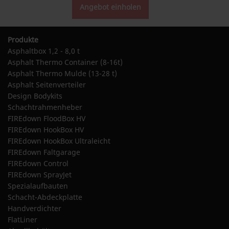
Produkte
Asphaltbox 1,2 - 8,0 t
Asphalt Thermo Container (8-16t)
Asphalt Thermo Mulde (13-28 t)
Asphalt Seitenverteiler
Design Bodykits
Schachtrahmenheber
FIREdown FloodBox HV
FIREdown HookBox HV
FIREdown HookBox Ultraleicht
FIREdown Faltgarage
FIREdown Control
FIREdown SprayJet
Spezialaufbauten
Schacht-Abdeckplatte
Handverdichter
FlatLiner